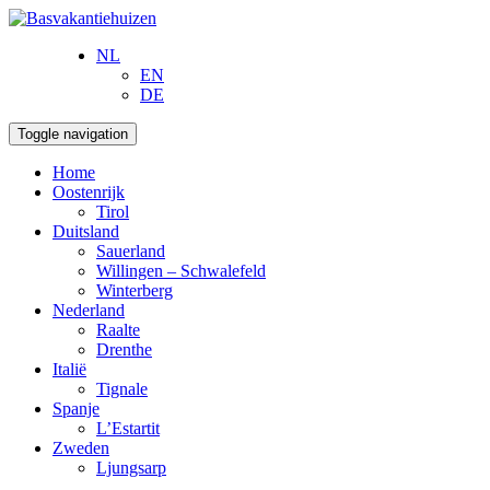
NL
EN
DE
Toggle navigation
Home
Oostenrijk
Tirol
Duitsland
Sauerland
Willingen – Schwalefeld
Winterberg
Nederland
Raalte
Drenthe
Italië
Tignale
Spanje
L’Estartit
Zweden
Ljungsarp